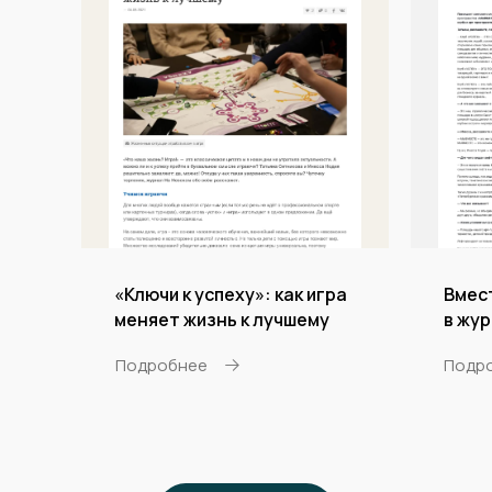
«Ключи к успеху»: как игра
Вмест
меняет жизнь к лучшему
в жу
Подробнее
Подр