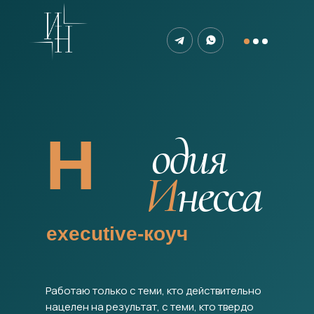
Н
одия
И
несса
еxecutive-коуч
Работаю только с теми, кто действительно
нацелен на результат, с теми, кто твердо